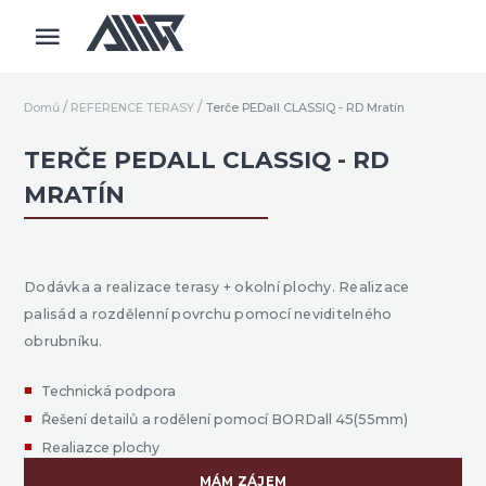
Domů
REFERENCE TERASY
Terče PEDall CLASSIQ - RD Mratín
TERČE PEDALL CLASSIQ - RD
MRATÍN
Dodávka a realizace terasy + okolní plochy. Realizace
palisád a rozdělenní povrchu pomocí neviditelného
obrubníku.
Technická podpora
Řešení detailů a rodělení pomocí BORDall 45(55mm)
Realiazce plochy
MÁM ZÁJEM