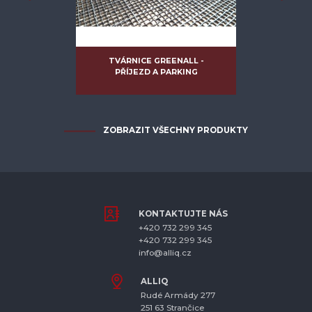
LASSIQ -
TVÁRNICE GREENALL -
TVÁRNI
É NÁMĚSTÍ
PŘÍJEZD A PARKING
PARKOVAC
ZOBRAZIT VŠECHNY PRODUKTY
KONTAKTUJTE NÁS
+420 732 299 345
+420 732 299 345
info@alliq.cz
ALLIQ
Rudé Armády 277
251 63 Strančice