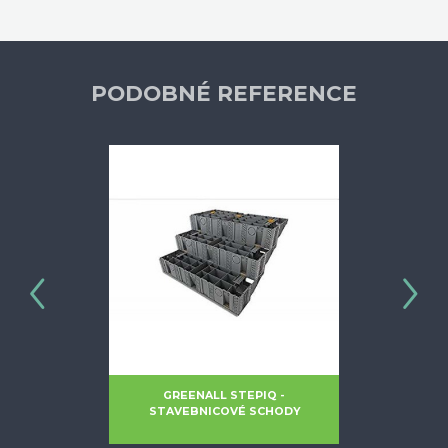
PODOBNÉ REFERENCE
NA OBJEDNÁ
LESKOPICKÝ
GREENALL STEPIQ -
PEDALL AL
LAŽBU
STAVEBNICOVÉ SCHODY
KONSTRU