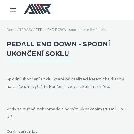
Domů
TERASY
PEDall END DOWN - spodní ukončení soklu
PEDALL END DOWN - SPODNÍ
UKONČENÍ SOKLU
Spodní ukončení soklu, které při realizaci keramické dlažby
na terče umí vyřešit ukončení i ve vertikálním směru.
Vždy se pužívá pohromadě s horním ukončením PEDall END
UP.
Další varianta: